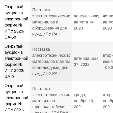
Открытый
Поставка
аукцион в
электротехнических
понедельник,
четве
электронной
материалов и
августа 14,
авгус
форме №
оборудования для
2023
2023 
ИПУ 2023/
нужд ИПУ РАН
ЭА-50
Открытый
Поставка
аукцион в
электротехнических
вторн
электронной
пятница, мая
материалов (лампы
июня 
форме №
27, 2022
светодиодные) для
- 09:
ИПУ 2022/
нужд ИПУ РАН
ЭА-01
Открытый
Поставка
аукцион в
электротехнических
среда,
вторн
электронной
материалов
ноября 10,
ноябр
форме №
(провода, кабели)
2021
2021 
ИПУ 2021/
для нужд ИПУ РАН