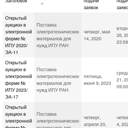
Заголовок
подачи
пода
заявок
заяв
Открытый
аукцион в
Поставка
вторн
электронной
электротехнических
четверг, мая
26, 2
форме №
материалов для
14, 2020
23:59
ИПУ 2020/
нужд ИПУ РАН
ЭА-11
Открытый
аукцион в
Поставка
сред
электронной
электротехнических
пятница,
21, 2
форме №
материалов для
июня 9, 2023
09:00
ИПУ 2023/
нужд ИПУ РАН
ЭА-17
Открытый
аукцион в
Поставка
четверг,
четве
электронной
электротехнических
апреля 20,
4, 20
форме №
материалов для