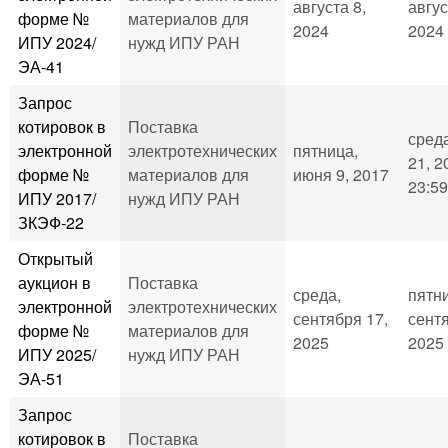
августа 8,
авгус
форме №
материалов для
2024
2024 
ИПУ 2024/
нужд ИПУ РАН
ЭА-41
Запрос
котировок в
Поставка
сред
электронной
электротехнических
пятница,
21, 2
форме №
материалов для
июня 9, 2017
23:59
ИПУ 2017/
нужд ИПУ РАН
ЗКЭФ-22
Открытый
аукцион в
Поставка
среда,
пятн
электронной
электротехнических
сентября 17,
сентя
форме №
материалов для
2025
2025 
ИПУ 2025/
нужд ИПУ РАН
ЭА-51
Запрос
котировок в
Поставка