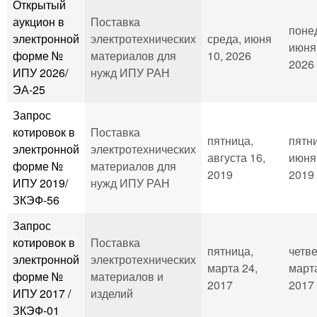
Открытый
аукцион в
Поставка
поне
электронной
электротехнических
среда, июня
июня
форме №
материалов для
10, 2026
2026 
ИПУ 2026/
нужд ИПУ РАН
ЭА-25
Запрос
котировок в
Поставка
пятница,
пятн
электронной
электротехнических
августа 16,
июня
форме №
материалов для
2019
2019 
ИПУ 2019/
нужд ИПУ РАН
ЗКЭФ-56
Запрос
котировок в
Поставка
пятница,
четве
электронной
электротехнических
марта 24,
марта
форме №
материалов и
2017
2017 
ИПУ 2017 /
изделий
ЗКЭФ-01