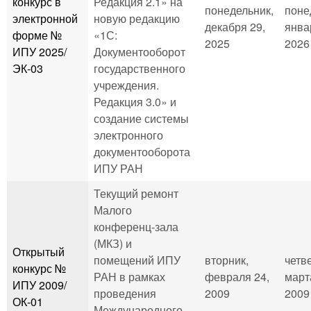
конкурс в
Редакция 2.1» на
понедельник,
поне
электронной
новую редакцию
декабря 29,
янва
форме №
«1С:
2025
2026 
ИПУ 2025/
Документооборот
ЭК-03
государственного
учреждения.
Редакция 3.0» и
создание системы
электронного
документооборота
ИПУ РАН
Текущий ремонт
Малого
конференц-зала
(МКЗ) и
Открытый
помещений ИПУ
вторник,
четве
конкурс №
РАН в рамках
февраля 24,
март
ИПУ 2009/
проведения
2009
2009 
ОК-01
Международного