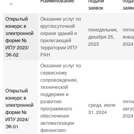
Наименование
подачи
пода
заявок
заяв
Открытый
Оказание услуг по
конкурс в
круглосуточной
понедельник,
пятн
электронной
охране зданий и
декабря 25,
янва
форме №
прилегающей
2023
2024 
ИПУ 2023/
территории ИПУ
ЭК-02
РАН
Оказание услуг по
сервисному
сопровождению,
технической
Открытый
поддержке и
конкурс в
развитию
пятн
электронной
среда, июля
программного
авгус
форме №
31, 2024
обеспечения
2024 
ИПУ 2024/
автоматизации
ЭК-01
финансово-