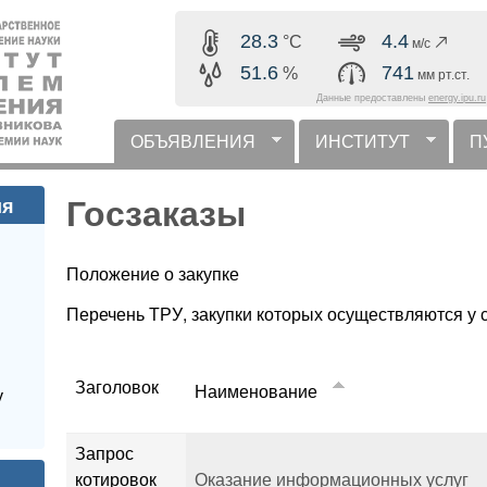
Перейти к основному
28.3
4.4
°C
м/с
содержанию
51.6
741
%
мм рт.ст.
Данные предоставлены
energy.ipu.ru
ОБЪЯВЛЕНИЯ
ИНСТИТУТ
П
горизонтальное меню
Госзаказы
ия
Положение о закупке
Перечень ТРУ, закупки которых осуществляются у
Заголовок
Наименование
у
Запрос
котировок
Оказание информационных услуг