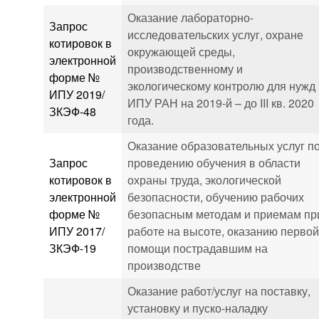
Оказание лабораторно-
Запрос
исследовательских услуг, охране
котировок в
окружающей среды,
электронной
производственному и
форме №
экологическому контролю для нужд
ИПУ 2019/
ИПУ РАН на 2019-й – до III кв. 2020
ЗКЭФ-48
года.
Оказание образовательных услуг п
Запрос
проведению обучения в области
котировок в
охраны труда, экологической
электронной
безопасности, обучению рабочих
форме №
безопасным методам и приемам пр
ИПУ 2017/
работе на высоте, оказанию перво
ЗКЭФ-19
помощи пострадавшим на
производстве
Оказание работ/услуг на поставку,
установку и пуско-наладку