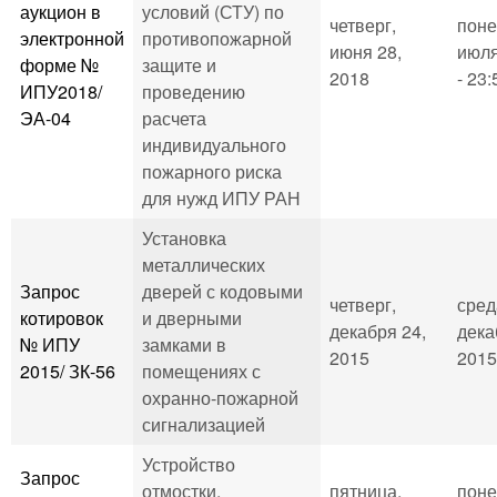
аукцион в
условий (СТУ) по
четверг,
поне
электронной
противопожарной
июня 28,
июля
форме №
защите и
2018
- 23:
ИПУ2018/
проведению
ЭА-04
расчета
индивидуального
пожарного риска
для нужд ИПУ РАН
Установка
металлических
Запрос
дверей с кодовыми
четверг,
сред
котировок
и дверными
декабря 24,
дека
№ ИПУ
замками в
2015
2015
2015/ ЗК-56
помещениях с
охранно-пожарной
сигнализацией
Устройство
Запрос
отмостки,
пятница,
поне