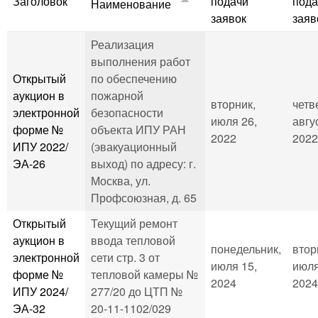
Заголовок
подачи
пода
Наименование
заявок
заяв
Реализация
выполнения работ
Открытый
по обеспечению
аукцион в
пожарной
вторник,
четв
электронной
безопасности
июля 26,
авгу
форме №
объекта ИПУ РАН
2022
2022
ИПУ 2022/
(эвакуационный
ЭА-26
выход) по адресу: г.
Москва, ул.
Профсоюзная, д. 65
Открытый
Текущий ремонт
аукцион в
ввода тепловой
понедельник,
втор
электронной
сети стр. 3 от
июля 15,
июля
форме №
тепловой камеры №
2024
2024
ИПУ 2024/
277/20 до ЦТП №
ЭА-32
20-11-1102/029