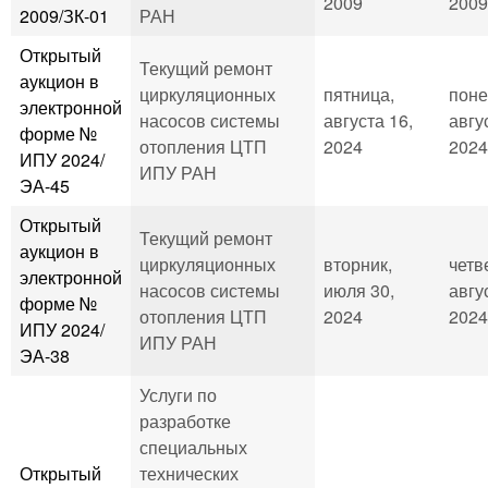
2009
2009
2009/ЗК-01
РАН
Открытый
Текущий ремонт
аукцион в
циркуляционных
пятница,
поне
электронной
насосов системы
августа 16,
авгу
форме №
отопления ЦТП
2024
2024
ИПУ 2024/
ИПУ РАН
ЭА-45
Открытый
Текущий ремонт
аукцион в
циркуляционных
вторник,
четв
электронной
насосов системы
июля 30,
авгу
форме №
отопления ЦТП
2024
2024
ИПУ 2024/
ИПУ РАН
ЭА-38
Услуги по
разработке
специальных
Открытый
технических