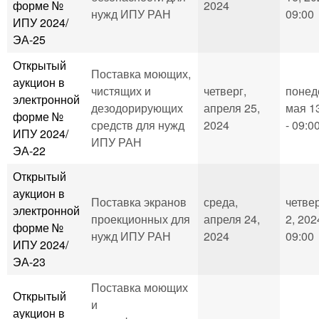
форме №
2024
нужд ИПУ РАН
09:00
ИПУ 2024/
ЭА-25
Открытый
Поставка моющих,
аукцион в
чистящих и
четверг,
понед
электронной
дезодорирующих
апреля 25,
мая 1
форме №
средств для нужд
2024
- 09:0
ИПУ 2024/
ИПУ РАН
ЭА-22
Открытый
аукцион в
Поставка экранов
среда,
четвер
электронной
проекционных для
апреля 24,
2, 202
форме №
нужд ИПУ РАН
2024
09:00
ИПУ 2024/
ЭА-23
Поставка моющих
Открытый
и
аукцион в