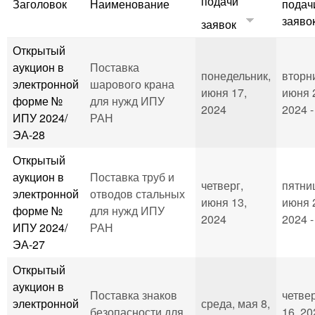
подачи
Заголовок
Наименование
подач
заяво
заявок
Открытый
аукцион в
Поставка
понедельник,
вторн
электронной
шарового крана
июня 17,
июня 
форме №
для нужд ИПУ
2024
2024 -
ИПУ 2024/
РАН
ЭА-28
Открытый
аукцион в
Поставка труб и
четверг,
пятни
электронной
отводов стальных
июня 13,
июня 
форме №
для нужд ИПУ
2024
2024 -
ИПУ 2024/
РАН
ЭА-27
Открытый
аукцион в
Поставка знаков
четвер
электронной
среда, мая 8,
безопасности для
16, 20