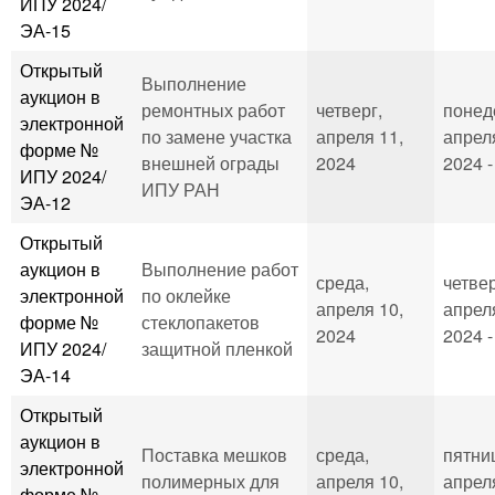
ИПУ 2024/
ЭА-15
Открытый
Выполнение
аукцион в
ремонтных работ
четверг,
понед
электронной
по замене участка
апреля 11,
апрел
форме №
внешней ограды
2024
2024 -
ИПУ 2024/
ИПУ РАН
ЭА-12
Открытый
аукцион в
Выполнение работ
среда,
четвер
электронной
по оклейке
апреля 10,
апрел
форме №
стеклопакетов
2024
2024 -
ИПУ 2024/
защитной пленкой
ЭА-14
Открытый
аукцион в
Поставка мешков
среда,
пятни
электронной
полимерных для
апреля 10,
апрел
форме №