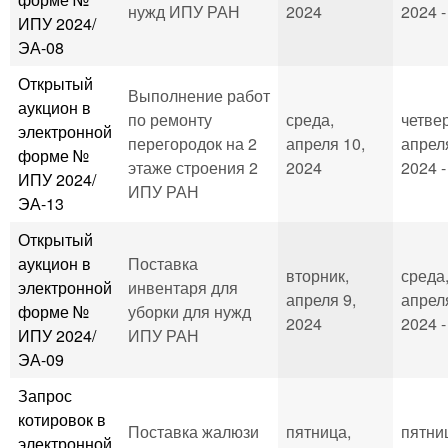
нужд ИПУ РАН
2024
2024 -
ИПУ 2024/
ЭА-08
Открытый
Выполнение работ
аукцион в
по ремонту
среда,
четвер
электронной
перегородок на 2
апреля 10,
апрел
форме №
этаже строения 2
2024
2024 -
ИПУ 2024/
ИПУ РАН
ЭА-13
Открытый
аукцион в
Поставка
вторник,
среда
электронной
инвентаря для
апреля 9,
апрел
форме №
уборки для нужд
2024
2024 -
ИПУ 2024/
ИПУ РАН
ЭА-09
Запрос
котировок в
Поставка жалюзи
пятница,
пятни
электронной