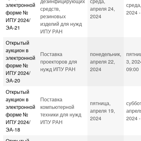
дезинфицирующих
среда,
электронной
среда,
средств,
апреля 24,
форме №
2024 -
резиновых
2024
ИПУ 2024/
изделий для нужд
ЭА-21
ИПУ РАН
Открытый
аукцион в
Поставка
понедельник,
пятни
электронной
проекторов для
апреля 22,
3, 202
форме №
нужд ИПУ РАН
2024
09:00
ИПУ 2024/
ЭА-20
Открытый
аукцион в
Поставка
пятница,
суббо
электронной
компьютерной
апреля 19,
апрел
форме №
техники для нужд
2024
2024 -
ИПУ 2024/
ИПУ РАН
ЭА-18
Открытый