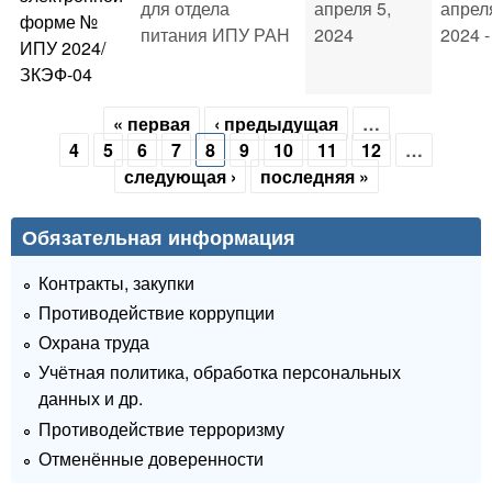
для отдела
апреля 5,
апрел
форме №
питания ИПУ РАН
2024
2024 -
ИПУ 2024/
ЗКЭФ-04
« первая
‹ предыдущая
…
Страницы
4
5
6
7
8
9
10
11
12
…
следующая ›
последняя »
Обязательная информация
Контракты, закупки
Противодействие коррупции
Охрана труда
Учётная политика, обработка персональных
данных и др.
Противодействие терроризму
Отменённые доверенности