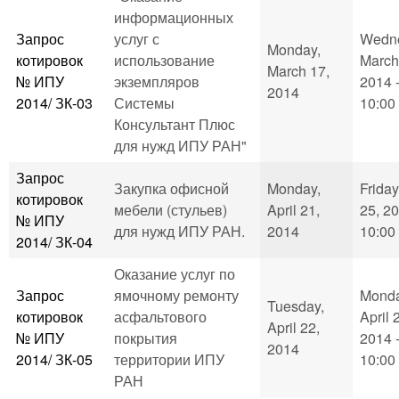
информационных
Запрос
услуг с
Wedne
Monday,
котировок
использование
March
March 17,
№ ИПУ
экземпляров
2014 
2014
2014/ ЗК-03
Системы
10:00
Консультант Плюс
для нужд ИПУ РАН"
Запрос
Закупка офисной
Monday,
Friday
котировок
мебели (стульев)
April 21,
25, 20
№ ИПУ
для нужд ИПУ РАН.
2014
10:00
2014/ ЗК-04
Оказание услуг по
Запрос
ямочному ремонту
Monda
Tuesday,
котировок
асфальтового
April 
April 22,
№ ИПУ
покрытия
2014 
2014
2014/ ЗК-05
территории ИПУ
10:00
РАН