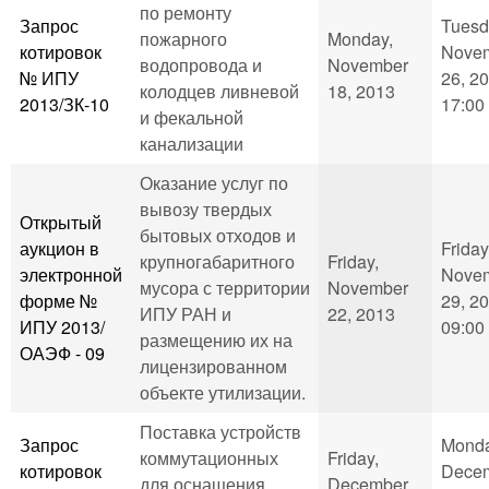
по ремонту
Запрос
Tuesd
пожарного
Monday,
котировок
Nove
водопровода и
November
№ ИПУ
26, 20
колодцев ливневой
18, 2013
2013/ЗК-10
17:00
и фекальной
канализации
Оказание услуг по
вывозу твердых
Открытый
бытовых отходов и
аукцион в
Friday
крупногабаритного
Friday,
электронной
Nove
мусора с территории
November
форме №
29, 20
ИПУ РАН и
22, 2013
ИПУ 2013/
09:00
размещению их на
ОАЭФ - 09
лицензированном
объекте утилизации.
Поставка устройств
Запрос
Monda
коммутационных
Friday,
котировок
Dece
для оснащения
December