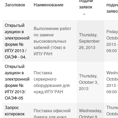
подачи
Заголовок
Наименование
пода
заявок
заяво
Открытый
Выполнение работ
аукцион в
Friday
по замене
Thursday,
электронной
Octobe
высоковольтных
September
форме №
2013 
кабелей (10кв) в
26, 2013
ИПУ 2013 /
09:00
ИПУ РАН
ОАЭФ - 04.
Открытый
аукцион в
Поставка
Wedne
Thursday,
электронной
серверного
Octobe
October 3,
форме №
оборудования для
2013 
2013
ИПУ 2013/
нужд ИПУ РАН
09:00
ОАЭФ-05
Запрос
Thurs
Поставка офисной
Wednesday,
котировок
Octob
бумаги для нужд
October 9,