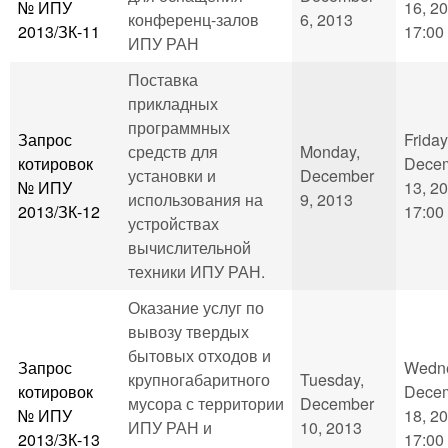
№ ИПУ
16, 20
конференц-залов
6, 2013
2013/ЗК-11
17:00
ИПУ РАН
Поставка
прикладных
программных
Запрос
Friday
средств для
Monday,
котировок
Dece
установки и
December
№ ИПУ
13, 20
использования на
9, 2013
2013/ЗК-12
17:00
устройствах
вычислительной
техники ИПУ РАН.
Оказание услуг по
вывозу твердых
бытовых отходов и
Запрос
Wedne
крупногабаритного
Tuesday,
котировок
Dece
мусора с территории
December
№ ИПУ
18, 20
ИПУ РАН и
10, 2013
2013/ЗК-13
17:00