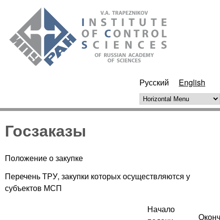
Skip to main content
ИПУ
РАН
Русский
English
Horizontal Menu
Госзаказы
Положение о закупке
Перечень ТРУ, закупки которых осуществляются у
субъектов МСП
Начало
Окон