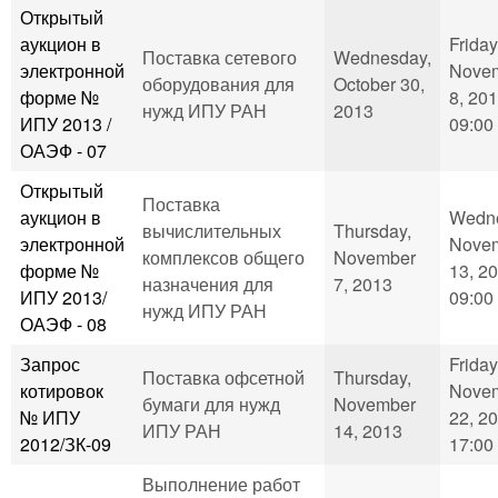
Открытый
аукцион в
Friday
Поставка сетевого
Wednesday,
электронной
Nove
оборудования для
October 30,
форме №
8, 201
нужд ИПУ РАН
2013
ИПУ 2013 /
09:00
ОАЭФ - 07
Открытый
Поставка
аукцион в
Wedne
вычислительных
Thursday,
электронной
Nove
комплексов общего
November
форме №
13, 20
назначения для
7, 2013
ИПУ 2013/
09:00
нужд ИПУ РАН
ОАЭФ - 08
Запрос
Friday
Поставка офсетной
Thursday,
котировок
Nove
бумаги для нужд
November
№ ИПУ
22, 20
ИПУ РАН
14, 2013
2012/ЗК-09
17:00
Выполнение работ