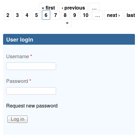
« first
‹ previous
…
Pages
2
3
4
5
6
7
8
9
10
…
next ›
last
»
User login
Username
*
Password
*
Request new password