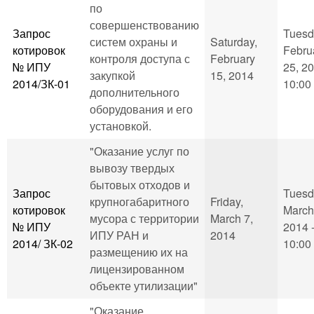
по
совершенствованию
Запрос
Tuesd
систем охраны и
Saturday,
котировок
Febru
контроля доступа с
February
№ ИПУ
25, 20
закупкой
15, 2014
2014/ЗК-01
10:00
дополнительного
оборудования и его
установкой.
"Оказание услуг по
вывозу твердых
бытовых отходов и
Запрос
Tuesd
крупногабаритного
Friday,
котировок
March
мусора с территории
March 7,
№ ИПУ
2014 
ИПУ РАН и
2014
2014/ ЗК-02
10:00
размещению их на
лицензированном
объекте утилизации"
"Оказание