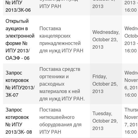
№ ИПУ
2013 
ИПУ РАН
2013
2013/ЗК-06
16:00
Открытый
аукцион в
Поставка
Wedne
Wednesday,
электронной
канцелярских
Octob
October 23,
форме №
принадлежностей
2013 
2013
ИПУ 2013/
для нужд ИПУ РАН
16:00
ОАЭФ - 06
Поставка средств
Запрос
Wedne
оргтехники и
Friday,
котировок
Nove
расходных
October 25,
№ ИПУ2013/
6, 201
материалов к ней
2013
ЗК-07
16:00
для нужд ИПУ РАН.
Запрос
Поставка
Thurs
Tuesday,
котировок
ниткошвейного
Nove
October 29,
№ ИПУ
оборудования для
7, 201
2013
2013/ЗК- 08
ИПУ РАН
16:00