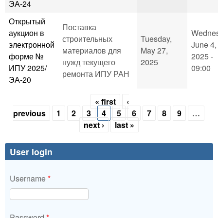
ЭА-24
Открытый
Поставка
аукцион в
Wednes
строительных
Tuesday,
электронной
June 4,
материалов для
May 27,
форме №
2025 -
нужд текущего
2025
ИПУ 2025/
09:00
ремонта ИПУ РАН
ЭА-20
« first
‹
Pages
previous
1
2
3
4
5
6
7
8
9
…
next ›
last »
User login
Username
*
Password
*