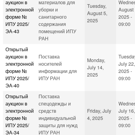
аукцион в
материалов для
Wednes
Tuesday,
электронной
уборки и
August 
August 5,
форме №
санитарного
2025 -
2025
ИПУ 2025/
содержания
09:00
ЭА-43
помещений ИПУ
РАН
Открытый
аукцион в
Поставка
Tuesda
Monday,
электронной
носителей
July 22,
July 14,
форме №
информации для
2025 -
2025
ИПУ 2025/
ИПУ РАН
09:00
ЭА-40
Открытый
Поставка
аукцион в
спецодежды и
Wednes
электронной
средств
Friday, July
July 16,
форме №
индивидуальной
4, 2025
2025 -
ИПУ 2025/
защиты для нужд
09:00
ЭА-34
ИПУ РАН