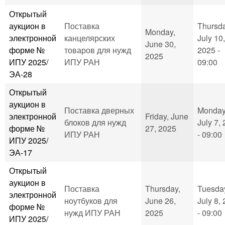
Открытый
аукцион в
Поставка
Thursda
Monday,
электронной
канцелярских
July 10,
June 30,
форме №
товаров для нужд
2025 -
2025
ИПУ 2025/
ИПУ РАН
09:00
ЭА-28
Открытый
аукцион в
Поставка дверных
Monday
электронной
Friday, June
блоков для нужд
July 7,
форме №
27, 2025
ИПУ РАН
- 09:00
ИПУ 2025/
ЭА-17
Открытый
аукцион в
Поставка
Thursday,
Tuesda
электронной
ноутбуков для
June 26,
July 8,
форме №
нужд ИПУ РАН
2025
- 09:00
ИПУ 2025/