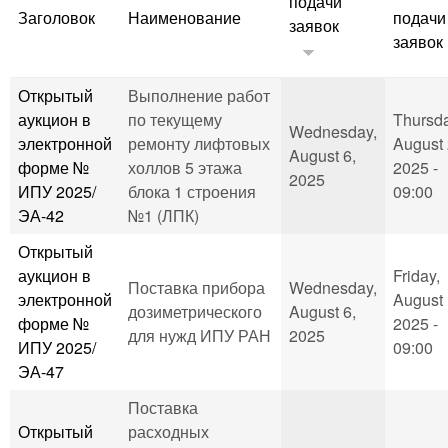
подачи
Заголовок
Наименование
подачи
заявок
заявок
Открытый
Выполнение работ
аукцион в
по текущему
Thursda
Wednesday,
электронной
ремонту лифтовых
August 
August 6,
форме №
холлов 5 этажа
2025 -
2025
ИПУ 2025/
блока 1 строения
09:00
ЭА-42
№1 (ЛПК)
Открытый
аукцион в
Friday,
Поставка прибора
Wednesday,
электронной
August 
дозиметрического
August 6,
форме №
2025 -
для нужд ИПУ РАН
2025
ИПУ 2025/
09:00
ЭА-47
Поставка
Открытый
расходных