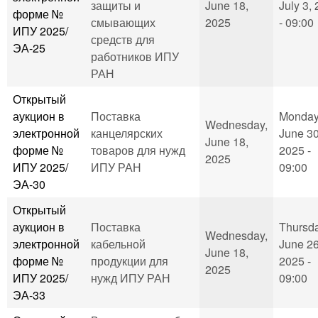
защиты и
June 18,
July 3,
форме №
смывающих
2025
- 09:00
ИПУ 2025/
средств для
ЭА-25
работников ИПУ
РАН
Открытый
аукцион в
Поставка
Monday
Wednesday,
электронной
канцелярских
June 30
June 18,
форме №
товаров для нужд
2025 -
2025
ИПУ 2025/
ИПУ РАН
09:00
ЭА-30
Открытый
аукцион в
Поставка
Thursda
Wednesday,
электронной
кабельной
June 26
June 18,
форме №
продукции для
2025 -
2025
ИПУ 2025/
нужд ИПУ РАН
09:00
ЭА-33