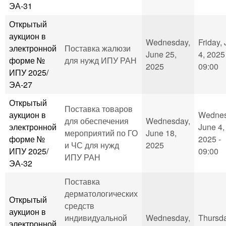
ЭА-31
Открытый
аукцион в
Wednesday,
Friday, 
электронной
Поставка жалюзи
June 25,
4, 2025
форме №
для нужд ИПУ РАН
2025
09:00
ИПУ 2025/
ЭА-27
Открытый
Поставка товаров
аукцион в
Wednes
для обеспечения
Wednesday,
электронной
June 4,
мероприятий по ГО
June 18,
форме №
2025 -
и ЧС для нужд
2025
ИПУ 2025/
09:00
ИПУ РАН
ЭА-32
Поставка
дерматологических
Открытый
средств
аукцион в
индивидуальной
Wednesday,
Thursda
электронной