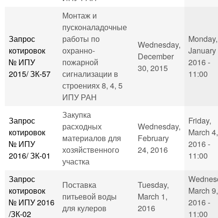
Монтаж и
пусконаладочные
Запрос
работы по
Monday,
Wednesday,
котировок
охранно-
January 
December
№ ИПУ
пожарной
2016 -
30, 2015
2015/ ЗК-57
сигнализации в
11:00
строениях 8, 4, 5
ИПУ РАН
Закупка
Запрос
Friday,
расходных
Wednesday,
котировок
March 4,
материалов для
February
№ ИПУ
2016 -
хозяйственного
24, 2016
2016/ ЗК-01
11:00
участка
Запрос
Wednes
Поставка
Tuesday,
котировок
March 9,
питьевой воды
March 1,
№ ИПУ 2016
2016 -
для кулеров
2016
/ЗК-02
11:00