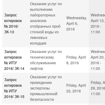
Оказание услуг по
выполнению
Запрос
лабораторных
Wednes
Wednesday,
котировок
анализов
April 13,
April 6,
№ 2016/
отобранных проб
2016 -
2016
ЗК-13
сточной воды из
11:00
ливневых
колодцев
Запрос
Оказание услуг по
Wednes
котировок
техническому
Friday, April
April 20,
№ ИПУ
обслуживанию
8, 2016
2016 -
2016/ ЗК-14
лифтов
11:00
Оказание услуг по
Запрос
проведению
Friday, A
котировок
Friday, April
экспертизы
29, 2016
№ ИПУ
22, 2016
промышленной
11:00
2016/ ЗК-15
безопасности