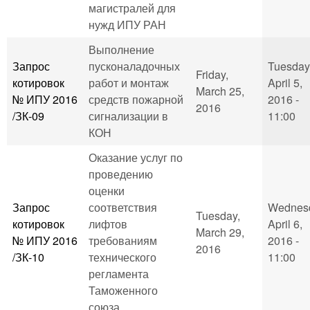
магистралей для
нужд ИПУ РАН
Выполнение
Запрос
пусконаладочных
Tuesday
Friday,
котировок
работ и монтаж
April 5,
March 25,
№ ИПУ 2016
средств пожарной
2016 -
2016
/ЗК-09
сигнализации в
11:00
КОН
Оказание услуг по
проведению
оценки
Запрос
соответствия
Wednes
Tuesday,
котировок
лифтов
April 6,
March 29,
№ ИПУ 2016
требованиям
2016 -
2016
/ЗК-10
технического
11:00
регламента
Таможенного
союза