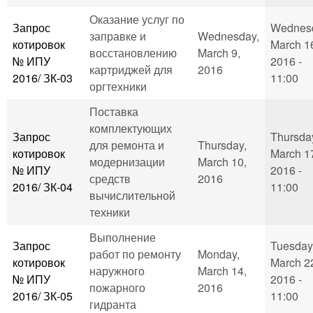
Оказание услуг по
Запрос
Wednes
заправке и
Wednesday,
котировок
March 1
восстановлению
March 9,
№ ИПУ
2016 -
картриджей для
2016
2016/ ЗК-03
11:00
оргтехники
Поставка
комплектующих
Запрос
Thursda
для ремонта и
Thursday,
котировок
March 1
модернизации
March 10,
№ ИПУ
2016 -
средств
2016
2016/ ЗК-04
11:00
вычислительной
техники
Выполнение
Запрос
Tuesday
работ по ремонту
Monday,
котировок
March 2
наружного
March 14,
№ ИПУ
2016 -
пожарного
2016
2016/ ЗК-05
11:00
гидранта