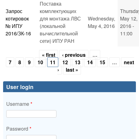
Поставка
Запрос
комплектующих
Thursda
котировок
для монтажа ЛВС
Wednesday,
May 12,
№ ИПУ
(локальной
May 4, 2016
2016 -
2016/ЗК-16
вычислительной
11:00
сети) ИПУ РАН
« first
‹ previous
…
Pages
7
8
9
10
11
12
13
14
15
…
next
›
last »
User login
Username
*
Password
*