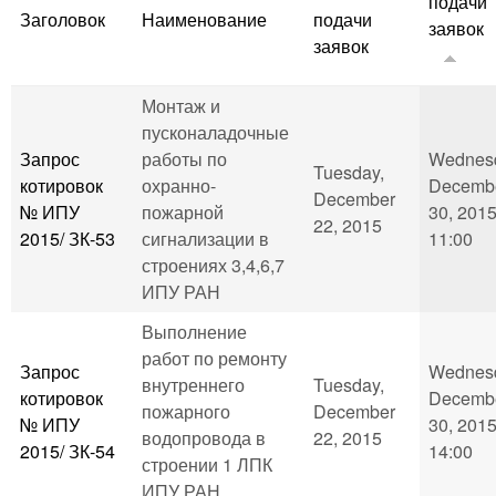
подачи
Заголовок
Наименование
подачи
заявок
заявок
Монтаж и
пусконаладочные
Запрос
работы по
Wednes
Tuesday,
котировок
охранно-
Decemb
December
№ ИПУ
пожарной
30, 2015
22, 2015
2015/ ЗК-53
сигнализации в
11:00
строениях 3,4,6,7
ИПУ РАН
Выполнение
работ по ремонту
Запрос
Wednes
внутреннего
Tuesday,
котировок
Decemb
пожарного
December
№ ИПУ
30, 2015
водопровода в
22, 2015
2015/ ЗК-54
14:00
строении 1 ЛПК
ИПУ РАН