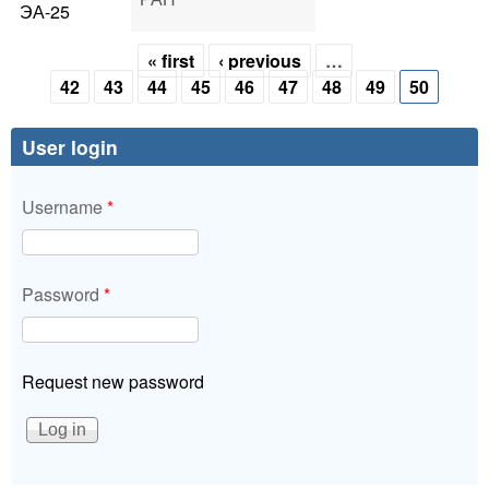
ЭА-25
« first
‹ previous
…
Pages
42
43
44
45
46
47
48
49
50
User login
Username
*
Password
*
Request new password