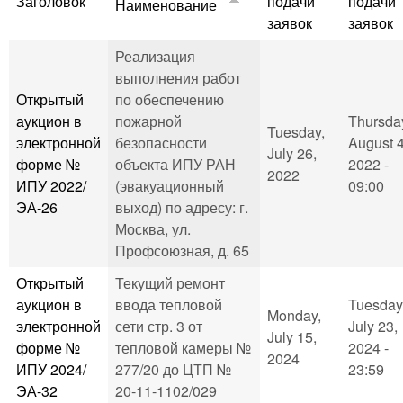
Заголовок
подачи
подачи
Наименование
заявок
заявок
Реализация
выполнения работ
Открытый
по обеспечению
аукцион в
пожарной
Thursda
Tuesday,
электронной
безопасности
August 4
July 26,
форме №
объекта ИПУ РАН
2022 -
2022
ИПУ 2022/
(эвакуационный
09:00
ЭА-26
выход) по адресу: г.
Москва, ул.
Профсоюзная, д. 65
Открытый
Текущий ремонт
аукцион в
ввода тепловой
Tuesday
Monday,
электронной
сети стр. 3 от
July 23,
July 15,
форме №
тепловой камеры №
2024 -
2024
ИПУ 2024/
277/20 до ЦТП №
23:59
ЭА-32
20-11-1102/029