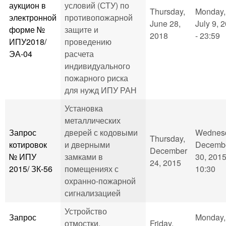
аукцион в
условий (СТУ) по
Thursday,
Monday,
электронной
противопожарной
June 28,
July 9, 
форме №
защите и
2018
- 23:59
ИПУ2018/
проведению
ЭА-04
расчета
индивидуального
пожарного риска
для нужд ИПУ РАН
Установка
металлических
Запрос
дверей с кодовыми
Wednes
Thursday,
котировок
и дверными
Decemb
December
№ ИПУ
замками в
30, 2015
24, 2015
2015/ ЗК-56
помещениях с
10:30
охранно-пожарной
сигнализацией
Устройство
Запрос
Monday,
отмостки,
Friday,